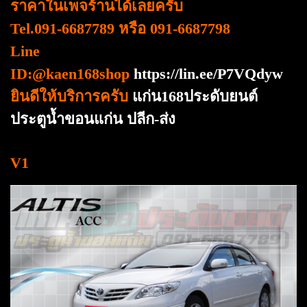
ราคาในเพจร้านได้เลยครับ
Tel.091-6687789 หรือ 091-6687798
Line
ID:@kaen168shop
https://lin.ee/P7VQdyw
ยินดีให้บริการครับ
แก่น168ประดับยนต์
ประตูน้ำขอนแก่น ปลีก-ส่ง
V1