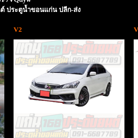
์ ประตูน้ำขอนแก่น ปลีก-ส่ง
V2
V