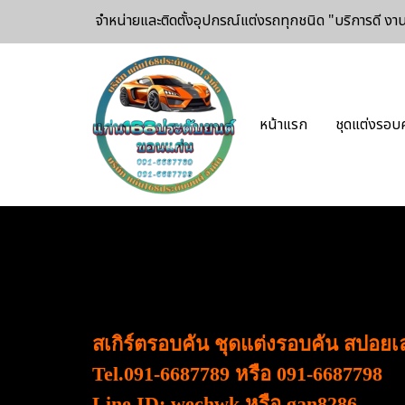
จำหน่ายและติดตั้งอุปกรณ์แต่งรถทุกชนิด
"บริการดี ง
หน้าแรก
ชุดแต่งรอบ
สเกิร์ตรอบคัน ชุดแต่งรอบคัน สปอย
Tel.091-6687789 หรือ 091-6687798
Line ID: wechwk หรือ gan8286