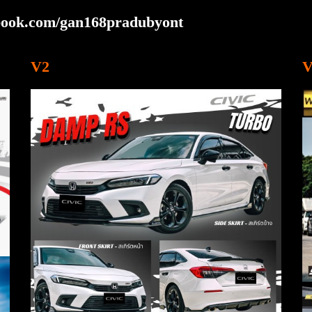
ebook.com/gan168pradubyont
V2
V