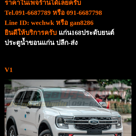
ราคาในเพจร้านได้เลยครับ
Tel.091-6687789 หรือ 091-6687798
Line ID: wechwk หรือ gan8286
ยินดีให้บริการครับ
แก่น168ประดับยนต์
ประตูน้ำขอนแก่น ปลีก-ส่ง
V1