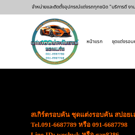
จำหน่ายและติดตั้งอุปกรณ์แต่งรถทุกชนิด
"บริการดี ง
หน้าแรก
ชุดแต่งรอบ
สเกิร์ตรอบคัน ชุดแต่งรอบคัน สปอย
Tel.091-6687789 หรือ 091-6687798
Line ID: wechwk หรือ gan8286