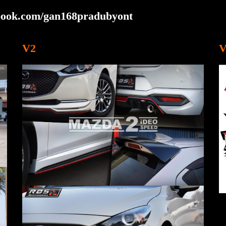
ebook.com/gan168pradubyont
V2
V