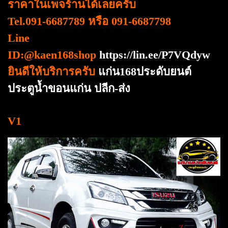
ราคาในเพจร้านได้เลยครับ
Tel.091-6687789 หรือ 091-6687798
Line
ID:@kaen168shop
https://lin.ee/P7VQdyw
ยินดีให้บริการครับ
แก่น168ประดับยนต์
ประตูน้ำขอนแก่น ปลีก-ส่ง
V1