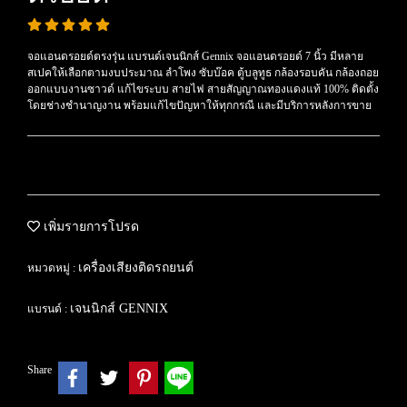
จอแอนดรอยด์ตรงรุ่น แบรนด์เจนนิกส์ Gennix จอแอนดรอยด์ 7 นิ้ว มีหลาย
สเปคให้เลือกตามงบประมาณ ลำโพง ซับบ๊อค ตู้บลูทูธ กล้องรอบคัน กล้องถอย
ออกแบบงานซาวด์ แก้ไขระบบ สายไฟ สายสัญญาณทองแดงแท้ 100% ติดตั้ง
โดยช่างชำนาญงาน พร้อมแก้ไขปัญหาให้ทุกกรณี และมีบริการหลังการขาย
เพิ่มรายการโปรด
เครื่องเสียงติดรถยนต์
หมวดหมู่ :
เจนนิกส์ GENNIX
แบรนด์ :
Share